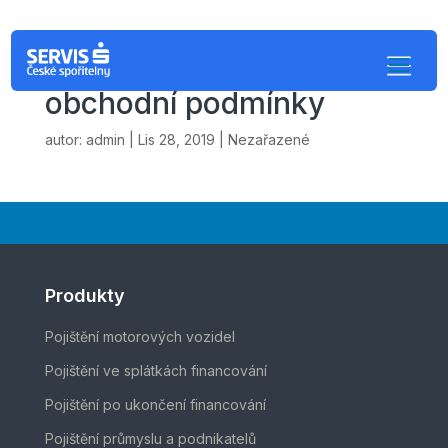
Akční úvěr – Všeobecné
obchodní podmínky
autor:
admin
|
Lis 28, 2019
| Nezařazené
Produkty
Pojištění motorových vozidel
Pojištění ve splátkách financování
Pojištění po ukončení financování
Pojištění průmyslu a podnikatelů