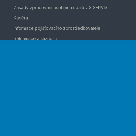
Zásady zpracování osobních údajů v S SERVIS
Kariéra
Informace pojišťovacího zprostředkovatele
Reklamace a stížnosti
Hlášení porušení nebo hrozícího porušení zákona o
distribuci pojištění a zajištění
Whistleblowing
Slovensko
Kontakt
Přejít na web Leasing České spořitelny
Kontakt